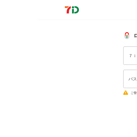
７ｉ
パス
ご登