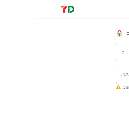
７ｉ
パス
ご登