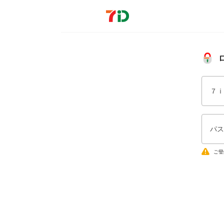
７ｉ
パス
ご登