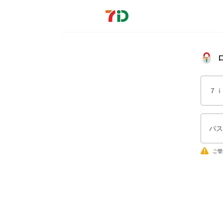
７ｉ
パス
ご登