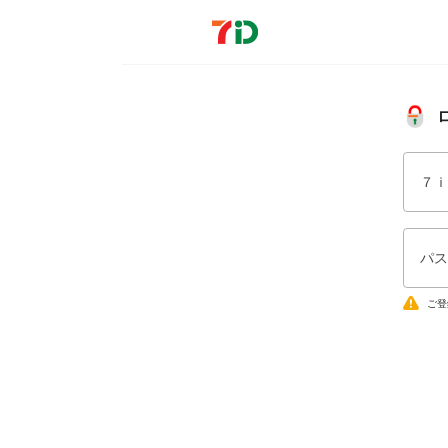
７ｉ
パス
ご登