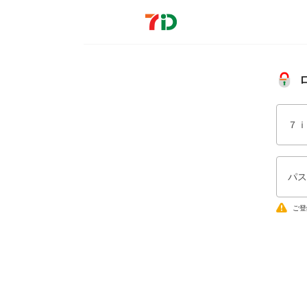
７ｉ
パス
ご登