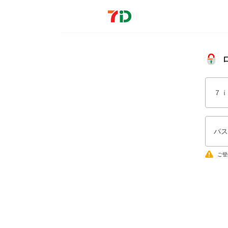
７ｉ
パス
ご登