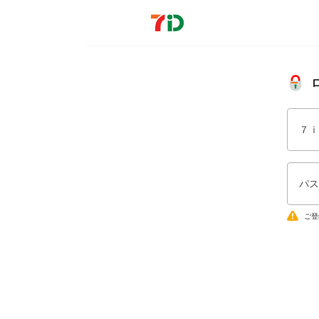
７ｉ
パス
ご登