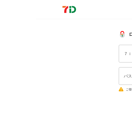
７ｉ
パス
ご登