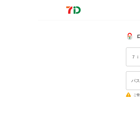
７ｉ
パス
ご登