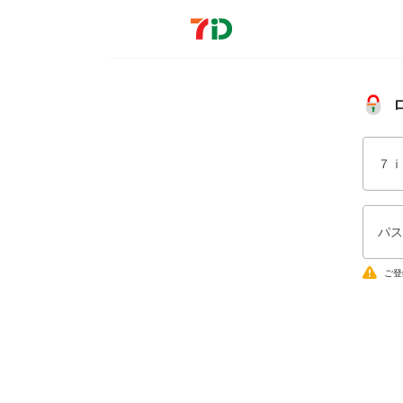
７ｉ
パス
ご登