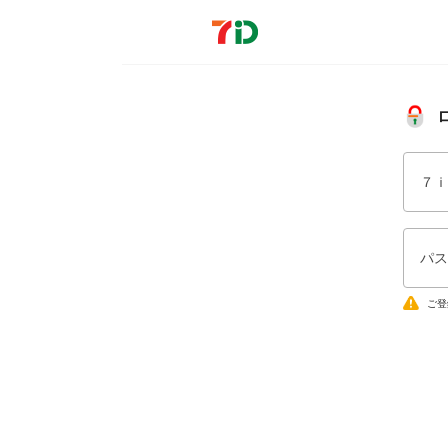
７ｉ
パス
ご登