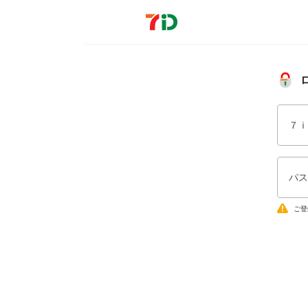
７ｉ
パス
ご登