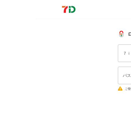
７ｉ
パス
ご登