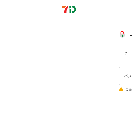
７ｉ
パス
ご登