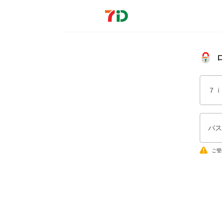
７ｉ
パス
ご登