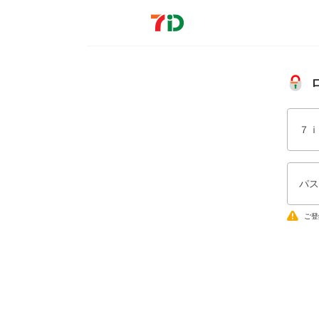
７ｉ
パス
ご登