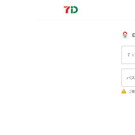
７ｉ
パス
ご登