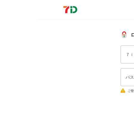
７ｉ
パス
ご登