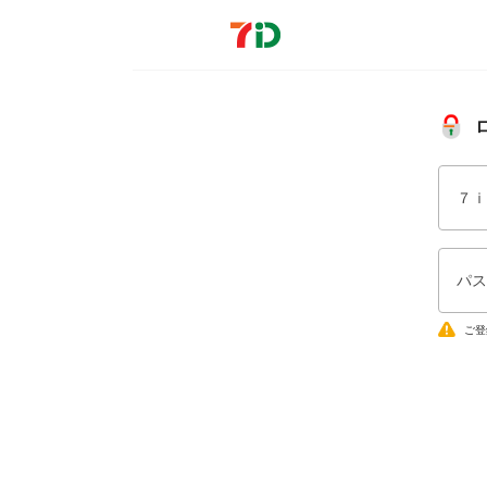
７ｉ
パス
ご登