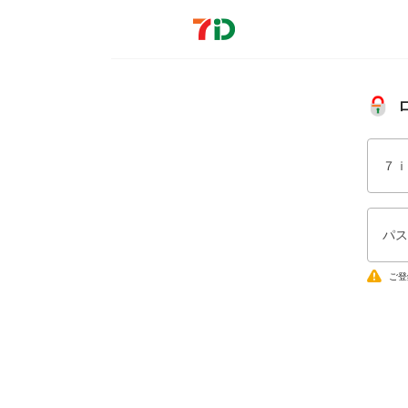
７ｉ
パス
ご登