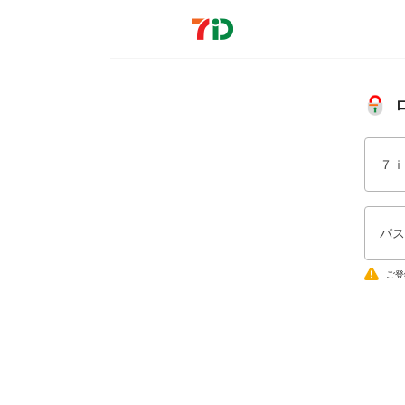
７ｉ
パス
ご登