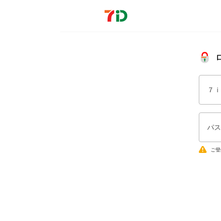
７ｉ
パス
ご登