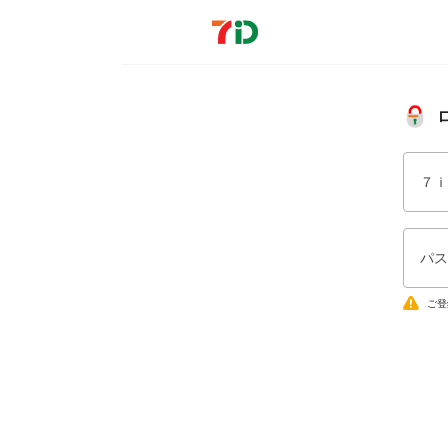
７ｉ
パス
ご登