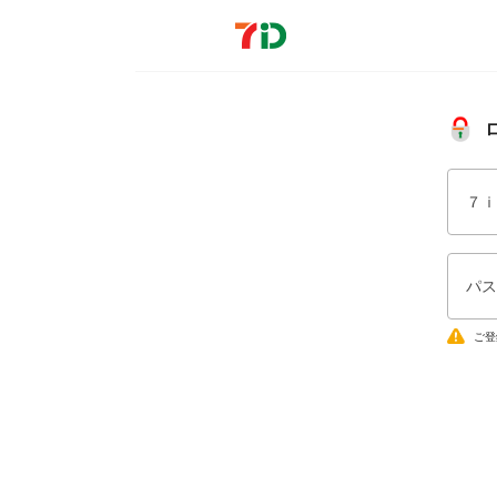
７ｉ
パス
ご登