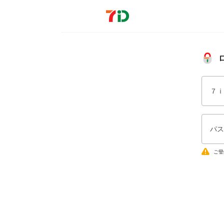
７ｉ
パス
ご登