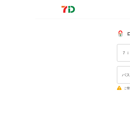
７ｉ
パス
ご登