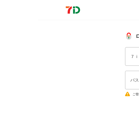
７ｉ
パス
ご登