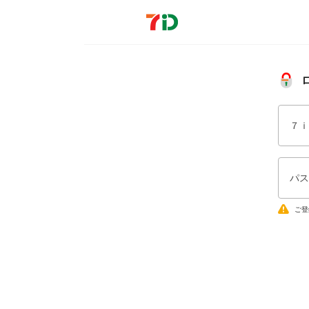
７ｉ
パス
ご登