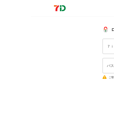
７ｉ
パス
ご登