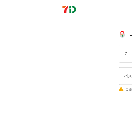
７ｉ
パス
ご登