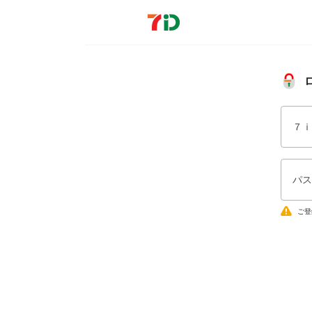
７ｉ
パス
ご登