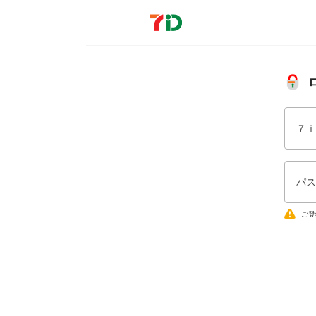
７ｉ
パス
ご登