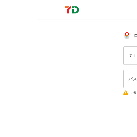
７ｉ
パス
ご登