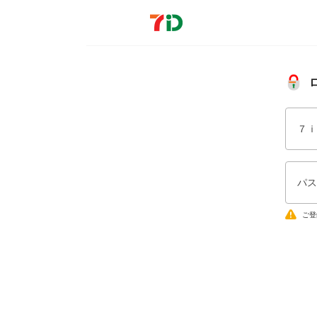
７ｉ
パス
ご登