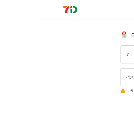
７ｉ
パス
ご登