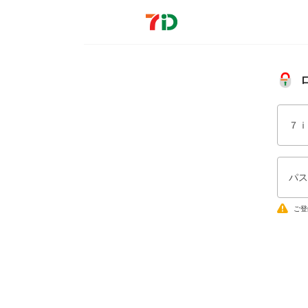
７ｉ
パス
ご登