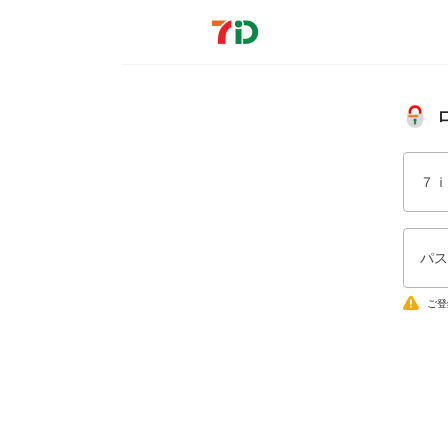
７ｉ
パス
ご登