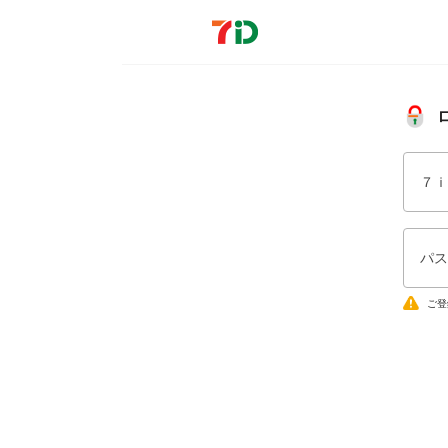
７ｉ
パス
ご登